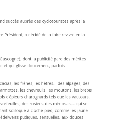
nd succès auprès des cyclotouristes après la
 Président, a décidé de la faire revivre en la
ascogne), dont la publicité pare des mérites
e et qui glisse doucement, parfois
acacias, les frênes, les hêtres… des alpages, des
ottes, les chevreuils, les moutons, les brebis
s d’épieurs charognards tels que les vautours,
èvrefeuilles, des rosiers, des mimosas,… qui se
nnant soliloque à cloche-pied, comme les jaune-
es édelweiss pudiques, sensuelles, aux douces