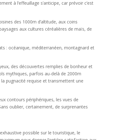
 à l’effeuillage s’anticipe, car prévoir c’est
oisines des 1000m d’altitude, aux coins
e paysages aux cultures céréalières de maïs, de
limats : océanique, méditerranéen, montagnard et
joyeux, des découvertes remplies de bonheur et
cols mythiques, parfois au-delà de 2000m
é, la pugnacité requise et transmettent une
heux contours périphériques, les vues de
 Sans oublier, certainement, de surprenantes
haustive possible sur le touristique, le
 maximum pour donner l’entière satisfaction aux