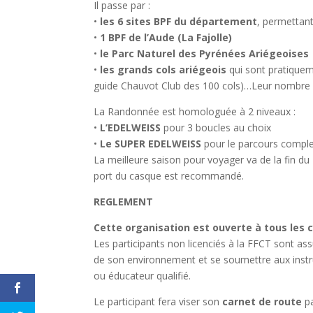
Il passe par :
•
les 6 sites BPF du département
, permettant
•
1 BPF de l’Aude (La Fajolle)
•
le Parc Naturel des Pyrénées Ariégeoises
•
les grands cols ariégeois
qui sont pratiquem
guide Chauvot Club des 100 cols)…Leur nombre de
La Randonnée est homologuée à 2 niveaux :
•
L’EDELWEISS
pour 3 boucles au choix
•
Le SUPER EDELWEISS
pour le parcours complet
La meilleure saison pour voyager va de la fin du
port du casque est recommandé.
REGLEMENT
Cette organisation est ouverte à tous les c
Les participants non licenciés à la FFCT sont as
de son environnement et se soumettre aux instru
ou éducateur qualifié.
Le participant fera viser son
carnet de route
pa