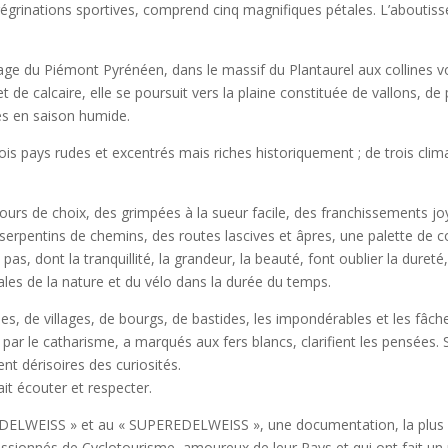
nations sportives, comprend cinq magnifiques pétales. L’aboutissement
sage du Piémont Pyrénéen, dans le massif du Plantaurel aux collines v
 de calcaire, elle se poursuit vers la plaine constituée de vallons, d
ies en saison humide.
 trois pays rudes et excentrés mais riches historiquement ; de trois c
rcours de choix, des grimpées à la sueur facile, des franchissements 
 serpentins de chemins, des routes lascives et âpres, une palette de 
pas, dont la tranquillité, la grandeur, la beauté, font oublier la duret
yales de la nature et du vélo dans la durée du temps.
illes, de villages, de bourgs, de bastides, les impondérables et les fâc
 par le catharisme, a marqués aux fers blancs, clarifient les pensées.
nt dérisoires des curiosités.
ait écouter et respecter.
’EDELWEISS » et au « SUPEREDELWEISS », une documentation, la plus ex
passionnés de Cyclotourisme, amoureux de leur Pays et qui ont fait un