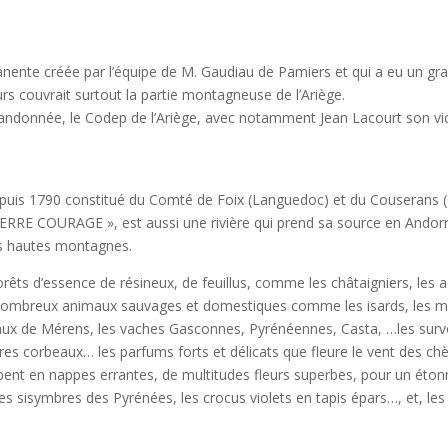
nente créée par l’équipe de M. Gaudiau de Pamiers et qui a eu un gra
s couvrait surtout la partie montagneuse de l’Ariège.
 randonnée, le Codep de l’Ariège, avec notamment Jean Lacourt son vice
puis 1790 constitué du Comté de Foix (Languedoc) et du Couserans (G
 TERRE COURAGE », est aussi une rivière qui prend sa source en Andorr
s hautes montagnes.
forêts d’essence de résineux, de feuillus, comme les châtaigniers, les 
ombreux animaux sauvages et domestiques comme les isards, les marm
aux de Mérens, les vaches Gasconnes, Pyrénéennes, Casta, …les survol
bres corbeaux… les parfums forts et délicats que fleure le vent des ch
hibent en nappes errantes, de multitudes fleurs superbes, pour un éto
 les sisymbres des Pyrénées, les crocus violets en tapis épars…, et, l