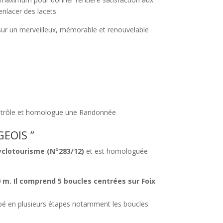
enlacer des lacets.
e sur un merveilleux, mémorable et renouvelable
ontrôle et homologue une Randonnée
GEOIS ”
yclotourisme (N°283/12)
et est homologuée
 m. Il comprend 5 boucles centrées sur Foix
oupé en plusieurs étapes notamment les boucles