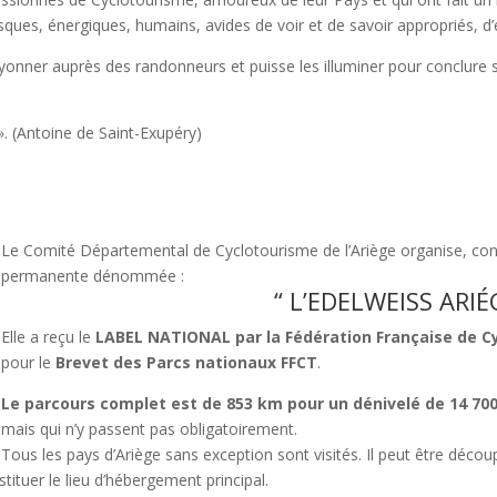
sques, énergiques, humains, avides de voir et de savoir appropriés, d’
e rayonner auprès des randonneurs et puisse les illuminer pour conclur
 ». (Antoine de Saint-Exupéry)
Le Comité Départemental de Cyclotourisme de l’Ariège organise, c
permanente dénommée :
“ L’EDELWEISS ARIÉ
Elle a reçu le
LABEL NATIONAL par la Fédération Française de C
pour le
Brevet des Parcs nationaux FFCT
.
Le parcours complet est de 853 km pour un dénivelé de 14 700
mais qui n’y passent pas obligatoirement.
Tous les pays d’Ariège sans exception sont visités. Il peut être déc
ituer le lieu d’hébergement principal.