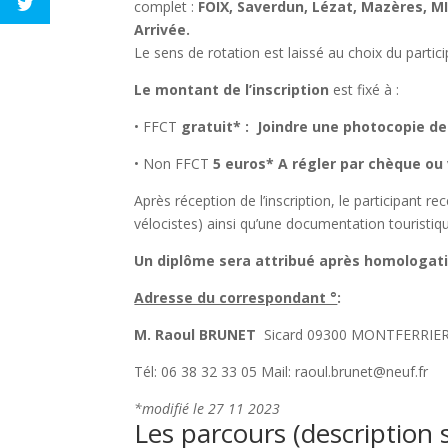
complet :
FOIX, Saverdun, Lézat, Mazères, M
Arrivée.
Le sens de rotation est laissé au choix du partici
Le montant de l’inscription
est fixé à :
• FFCT
gratuit* : Joindre une photocopie de
• Non FFCT
5 euros* A régler par chèque ou
Après réception de l’inscription, le participant re
vélocistes) ainsi qu’une documentation touristiq
Un diplôme sera attribué après homologat
Adresse du correspondant °
:
M. Raoul BRUNET
Sicard 09300 MONTFERRIE
Tél: 06 38 32 33 05 Mail: raoul.brunet@neuf.fr
*modifié le 27 11 2023
Les parcours (description