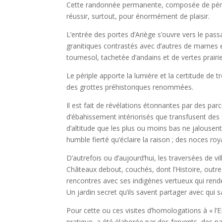
Cette randonnée permanente, composée de pérégri
réussir, surtout, pour énormément de plaisir.
L’entrée des portes d’Ariège s’ouvre vers le pas
granitiques contrastés avec d’autres de marnes et
tournesol, tachetée d’andains et de vertes prair
Le périple apporte la lumière et la certitude de
des grottes préhistoriques renommées.
Il est fait de révélations étonnantes par des pa
d’ébahissement intériorisés que transfusent des
d’altitude que les plus ou moins bas ne jalousent 
humble fierté qu’éclaire la raison ; des noces ro
D’autrefois ou d’aujourd’hui, les traversées de v
Châteaux debout, couchés, dont l’Histoire, outre
rencontres avec ses indigènes vertueux qui rende
Un jardin secret qu’ils savent partager avec qui s
Pour cette ou ces visites d’homologations à « l
pratique, a été élaborée par des fervents, des 