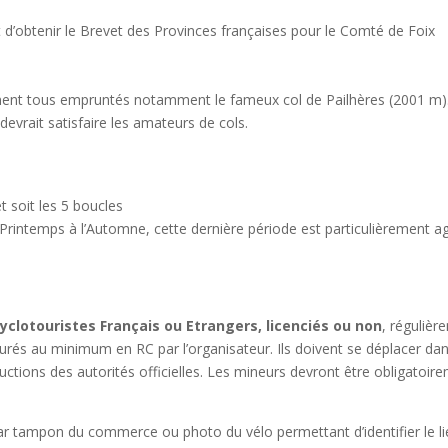
 d’obtenir le Brevet des Provinces françaises pour le Comté de Foix
ent tous empruntés notamment le fameux col de Pailhères (2001 m). A
vrait satisfaire les amateurs de cols.
 soit les 5 boucles
 Printemps à l’Automne, cette dernière période est particulièrement a
yclotouristes Français ou Etrangers, licenciés ou non
, régulièr
surés au minimum en RC par l’organisateur. Ils doivent se déplacer dan
ctions des autorités officielles. Les mineurs devront être obligatoi
r tampon du commerce ou photo du vélo permettant d’identifier le lie