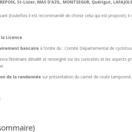
IREPOIX, St-Lizier, MAS D’AZIL, MONTSEGUR, Quérigut, LAFAJOLE
pant (toutefois il est recommandé de choisir celui qui est proposé); il 
 la Licence
 virement bancaire
à l’ordre du : Comité Départemental de cyclotou
cevra l’itinéraire détaillé et renseigné sur les curiosités et les aspects
ue.
ion de la randonnée
sur présentation du carnet de route tamponné.
R
 sommaire)